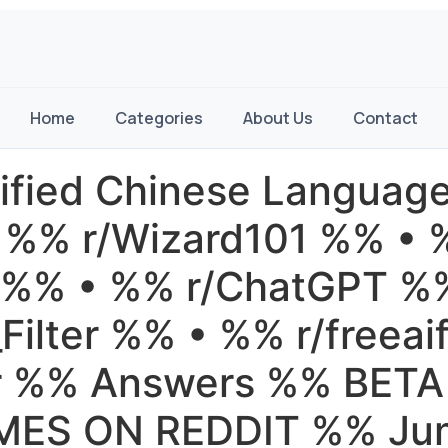
Home
Categories
About Us
Contact
lified Chinese Language
• %% r/Wizard101 %% •
n %% • %% r/ChatGPT %
Filter %% • %% r/freea
ar %% Answers %% B
S ON REDDIT %% Jum