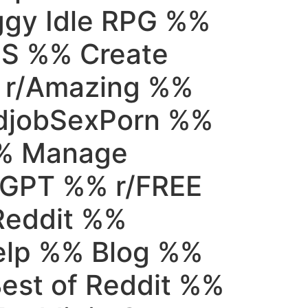
ggy Idle RPG %%
S %% Create
 r/Amazing %%
ndjobSexPorn %%
% Manage
tGPT %% r/FREE
Reddit %%
elp %% Blog %%
est of Reddit %%