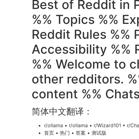
Best of Reddit in
%% Topics %% Exp
Reddit Rules %% 
Accessibility %% R
%% Welcome to cha
other redditors. 
content %% Chats
简体中文翻译：
r/ollama • r/ollama • r/Wizard101 • r/Ch
首页 • 热门 • 答案 • 测试版