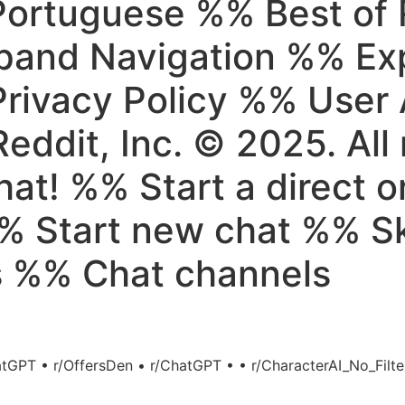
 Portuguese %% Best of
and Navigation %% Ex
Privacy Policy %% Use
eddit, Inc. © 2025. All 
t! %% Start a direct o
%% Start new chat %% Sk
 %% Chat channels
atGPT • r/OffersDen • r/ChatGPT • • r/CharacterAI_No_Filter