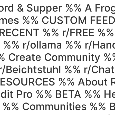
rd & Supper %% A Fro
Games %% CUSTOM FEED
RECENT %% r/FREE %%
el %% r/ollama %% r/Ha
 Create Community %
/Beichtstuhl %% r/Cha
RESOURCES %% About 
ddit Pro %% BETA %% H
 %% Communities %% B