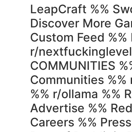
LeapCraft %% Swo
Discover More 
Custom Feed %% 
r/nextfuckinglev
COMMUNITIES %%
Communities %% r
%% r/ollama %% 
Advertise %% Re
Careers %% Press