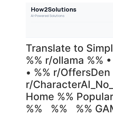
How2Solutions
AI-Powered Solutions
Translate to Simp
%% r/ollama %% 
• %% r/OffersDe
r/CharacterAI_No_
Home %% Popul
%% %% %% GAME