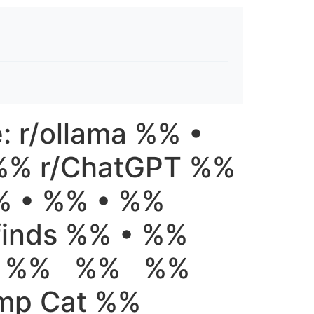
: r/ollama %% •
 %% r/ChatGPT %%
% • %% • %%
ifinds %% • %%
ETA %% %% %%
p Cat %%