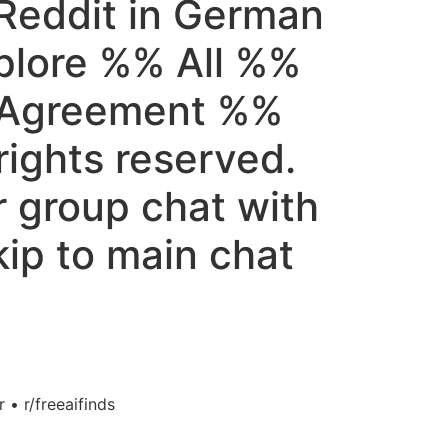
 Reddit in German
plore %% All %%
r Agreement %%
rights reserved.
r group chat with
ip to main chat
 • r/freeaifinds