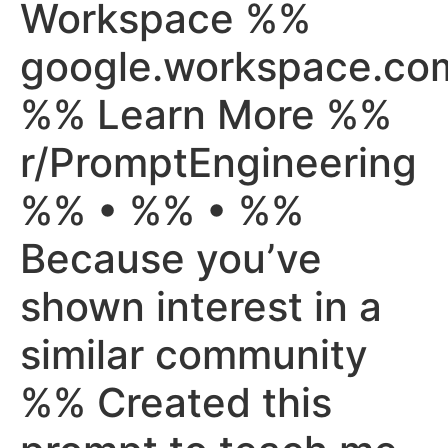
Workspace %%
google.workspace.co
%% Learn More %%
r/PromptEngineering
%% • %% • %%
Because you’ve
shown interest in a
similar community
%% Created this