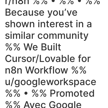
r/n8n %% • %% • %%
Because you’ve
shown interest in a
similar community
%% We Built
Cursor/Lovable for
n8n Workflow %%
u/googleworkspace
%% • %% Promoted
%% Avec Google