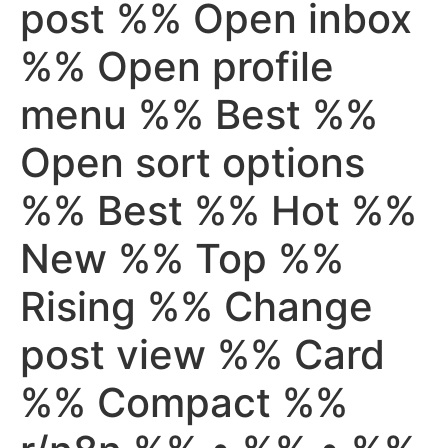
post %% Open inbox
%% Open profile
menu %% Best %%
Open sort options
%% Best %% Hot %%
New %% Top %%
Rising %% Change
post view %% Card
%% Compact %%